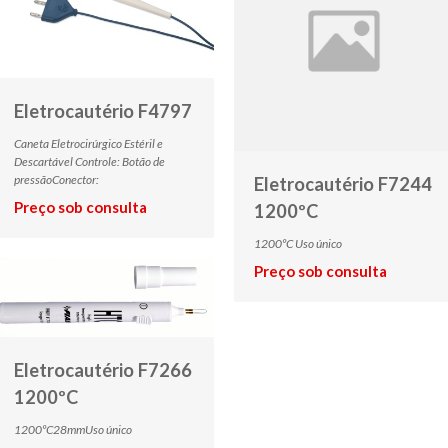
Eletrocautério F4797
Caneta Eletrocirúrgico Estéril e
Descartável Controle: Botão de
pressãoConector:
Eletrocautério F7244
Preço sob consulta
1200ºC
1200ºC Uso único
Preço sob consulta
Eletrocautério F7266
1200ºC
1200ºC28mmUso único